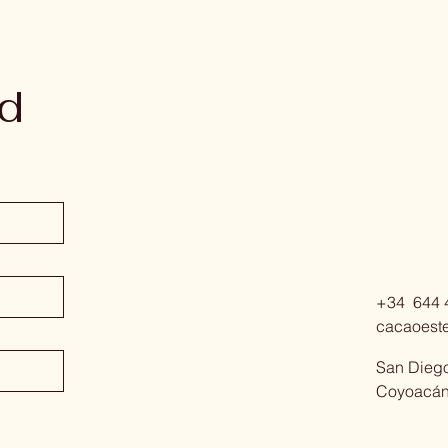
ad
+34 644 
cacaoest
San Dieg
Coyoacá