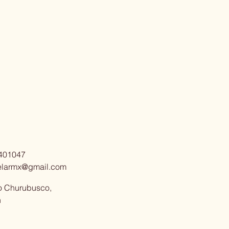
401047
elarmx@gmail.com
o Churubusco,
n