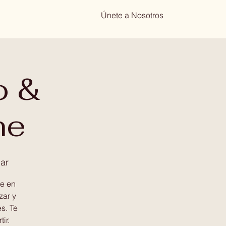
Únete a Nosotros
o &
ne
ar
te en
zar y
s. Te
ir.