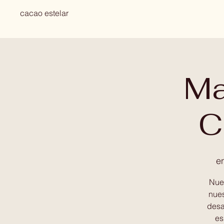
cacao estelar
Ma
C
e
Nues
nues
desa
es